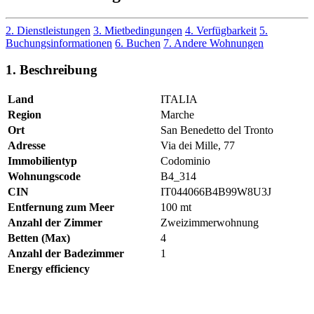
2. Dienstleistungen
3. Mietbedingungen
4. Verfügbarkeit
5.
Buchungsinformationen
6. Buchen
7. Andere Wohnungen
1. Beschreibung
Land
ITALIA
Region
Marche
Ort
San Benedetto del Tronto
Adresse
Via dei Mille, 77
Immobilientyp
Codominio
Wohnungscode
B4_314
CIN
IT044066B4B99W8U3J
Entfernung zum Meer
100 mt
Anzahl der Zimmer
Zweizimmerwohnung
Betten (Max)
4
Anzahl der Badezimmer
1
Energy efficiency